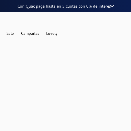
Con Quac paga hasta en
5 cuotas
con
0% de interés
Sale
Campañas
Lovely