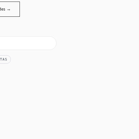
des →
TAS