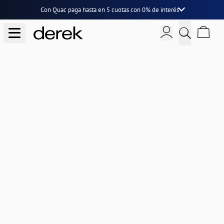
Con Quac paga hasta en
5 cuotas
con
0% de interés