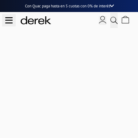
Con Quac paga hasta en
5 cuotas
con
0% de interés