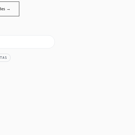
des →
TAS