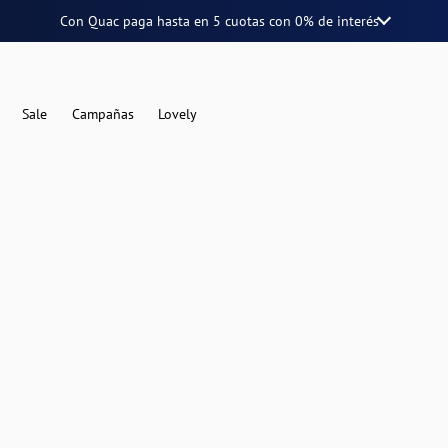
Con Quac paga hasta en
5 cuotas
con
0% de interés
Sale
Campañas
Lovely