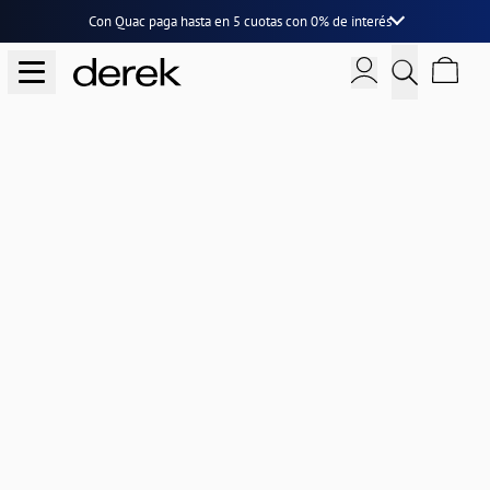
Con Quac paga hasta en
5 cuotas
con
0% de interés