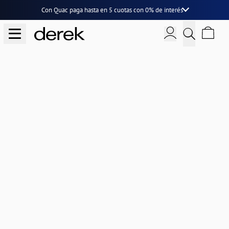
Con Quac paga hasta en
5 cuotas
con
0% de interés