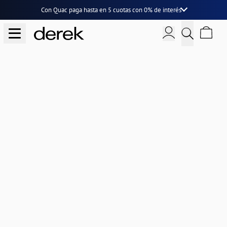
Con Quac paga hasta en
5 cuotas
con
0% de interés