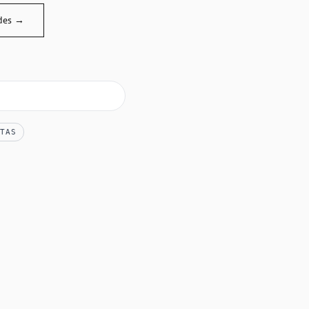
des →
TAS