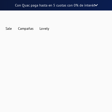
Con Quac paga hasta en
5 cuotas
con
0% de interés
Sale
Campañas
Lovely