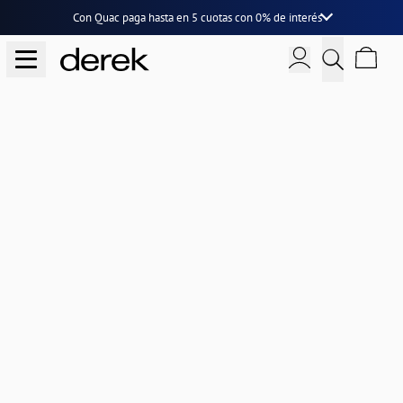
Con Quac paga hasta en
5 cuotas
con
0% de interés