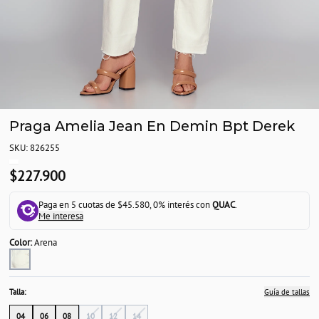
Praga Amelia Jean En Demin Bpt Derek
SKU: 826255
$227.900
Paga en 5 cuotas de $45.580, 0% interés con
QUAC
.
Me interesa
Color:
Arena
Talla:
Guía de tallas
04
06
08
10
12
14