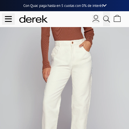
Con Quac paga hasta en
5 cuotas
con
0% de interés