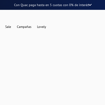
Con Quac paga hasta en
5 cuotas
con
0% de interés
Sale
Campañas
Lovely