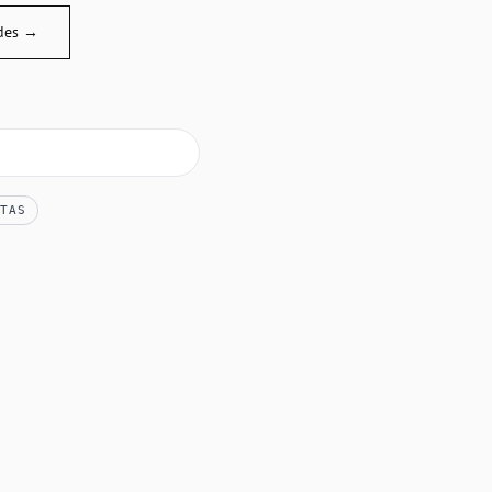
des →
TAS