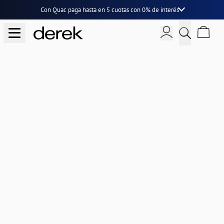
Con Quac paga hasta en
5 cuotas
con
0% de interés