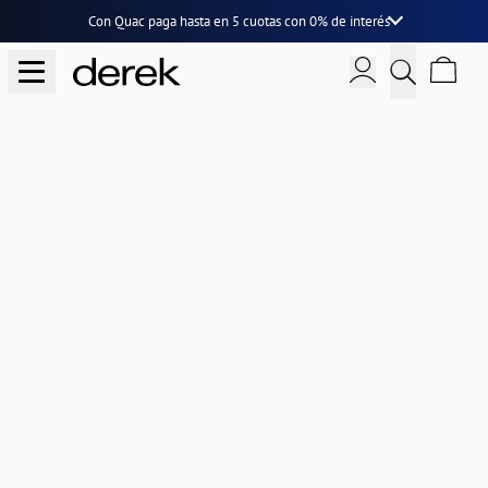
Con Quac paga hasta en
5 cuotas
con
0% de interés