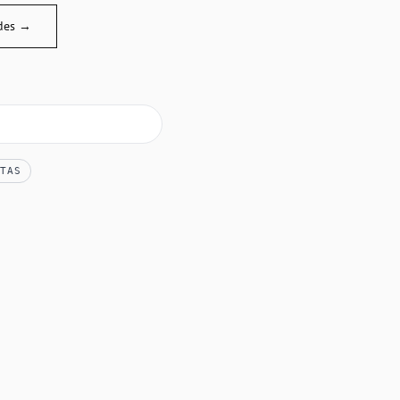
des →
TAS