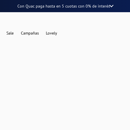
Con Quac paga hasta en
5 cuotas
con
0% de interés
Sale
Campañas
Lovely