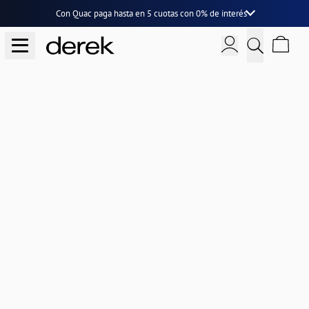
Con Quac paga hasta en
5 cuotas
con
0% de interés