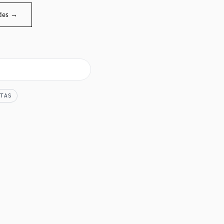
des →
TAS