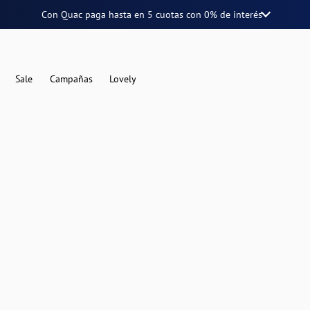
Con Quac paga hasta en
5 cuotas
con
0% de interés
Sale
Campañas
Lovely