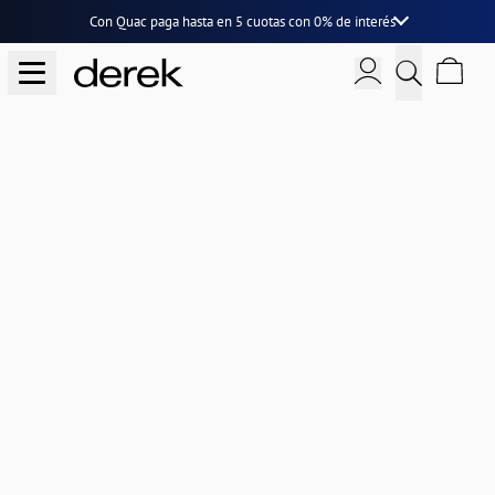
Con Quac paga hasta en
5 cuotas
con
0% de interés