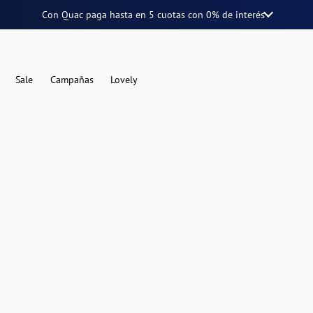
Con Quac paga hasta en
5 cuotas
con
0% de interés
Sale
Campañas
Lovely