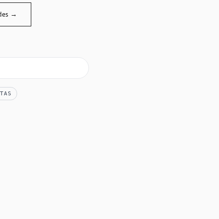
des →
TAS