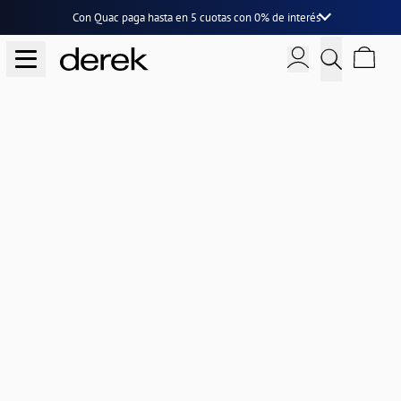
Con Quac paga hasta en
5 cuotas
con
0% de interés