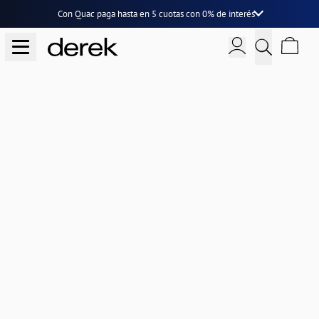
Con Quac paga hasta en
5 cuotas
con
0% de interés