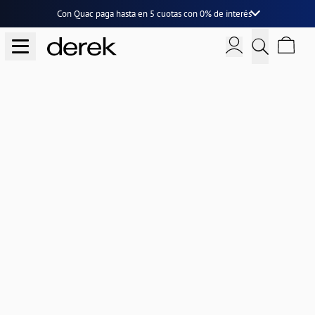
Con Quac paga hasta en
5 cuotas
con
0% de interés