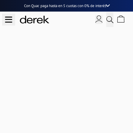
Con Quac paga hasta en
5 cuotas
con
0% de interés