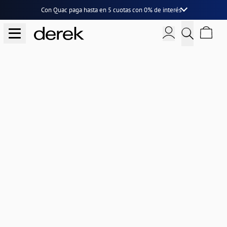
Con Quac paga hasta en
5 cuotas
con
0% de interés