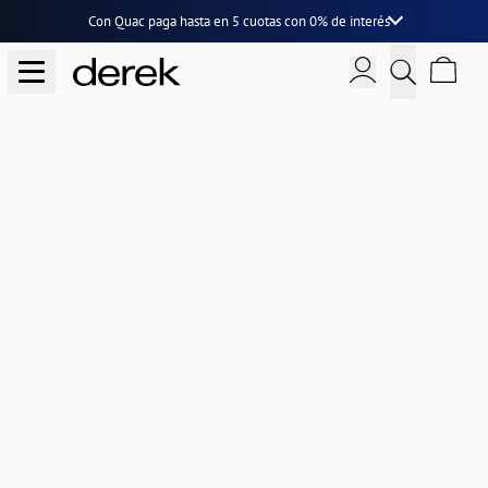
Con Quac paga hasta en
5 cuotas
con
0% de interés