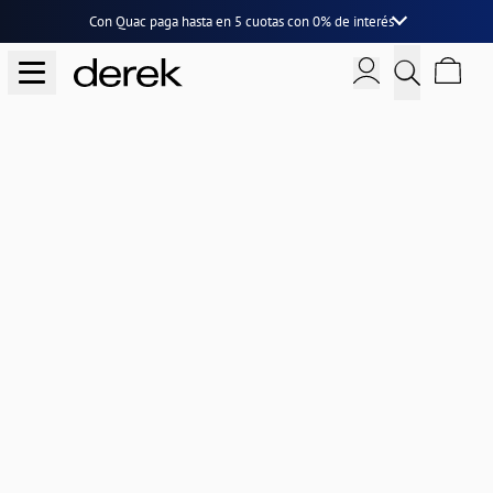
Con Quac paga hasta en
5 cuotas
con
0% de interés