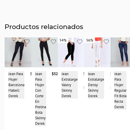
Productos relacionados
54%
54%
56%
56%
Jean
$327.900
Jean Para
$327.900
Jean
Jean
$99.950
Jean
$99.950
Para
Mujer
Para
Extralarge
Extralarge
Mujer
Barcelona
Mujer
Valery
Densy
$214.950
$227.950
Con
Mabell
Regular
Skinny
Skinny
Corte
Derek
Fit Bota
Derek
Derek
En
Recta
Pretina
Derek
Bota
Skinny
Derek