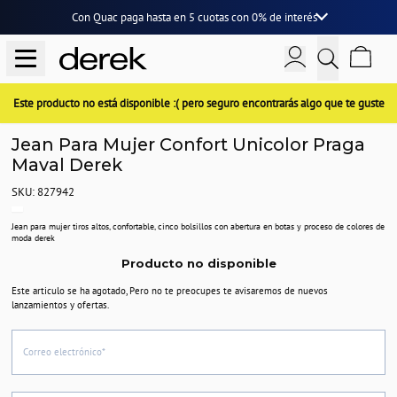
Con Quac paga hasta en
5 cuotas
con
0% de interés
Este producto no está disponible :( pero seguro encontrarás algo que te guste
Jean Para Mujer Confort Unicolor Praga
Maval Derek
SKU: 827942
Jean para mujer tiros altos, confortable, cinco bolsillos con abertura en botas y proceso de colores de
moda derek
Producto no disponible
Este articulo se ha agotado, Pero no te preocupes te avisaremos de nuevos
lanzamientos y ofertas.
Correo electrónico*