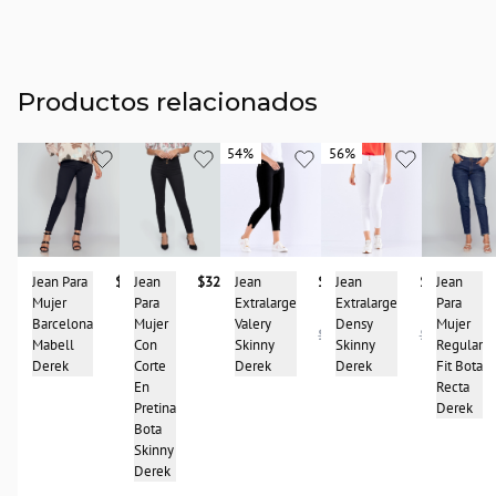
Productos relacionados
54%
54%
56%
56%
Jean
$327.900
Jean Para
$327.900
Jean
Jean
$99.950
Jean
$99.950
Para
Mujer
Para
Extralarge
Extralarge
Mujer
Barcelona
Mujer
Valery
Densy
$214.950
$227.950
Con
Mabell
Regular
Skinny
Skinny
Corte
Derek
Fit Bota
Derek
Derek
En
Recta
Pretina
Derek
Bota
Skinny
Derek