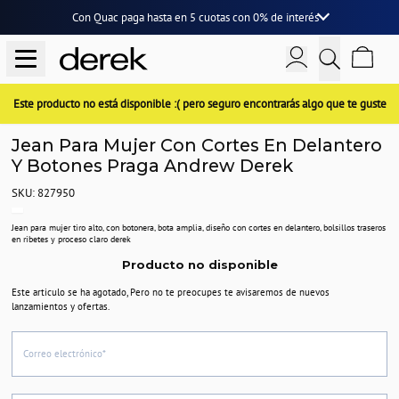
Con Quac paga hasta en
5 cuotas
con
0% de interés
Este producto no está disponible :( pero seguro encontrarás algo que te guste
Jean Para Mujer Con Cortes En Delantero
Y Botones Praga Andrew Derek
SKU: 827950
Jean para mujer tiro alto, con botonera, bota amplia, diseño con cortes en delantero, bolsillos traseros
en ribetes y proceso claro derek
Producto no disponible
Este articulo se ha agotado, Pero no te preocupes te avisaremos de nuevos
lanzamientos y ofertas.
Correo electrónico*