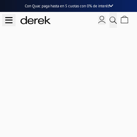
Con Quac paga hasta en
5 cuotas
con
0% de interés