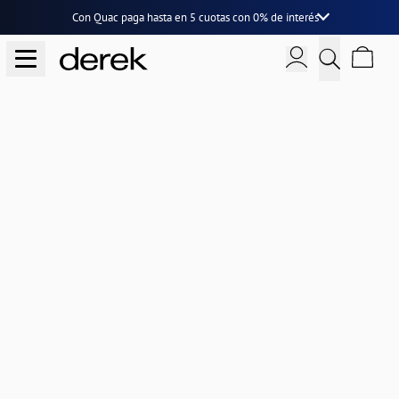
Con Quac paga hasta en
5 cuotas
con
0% de interés