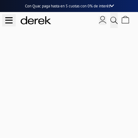
Con Quac paga hasta en
5 cuotas
con
0% de interés