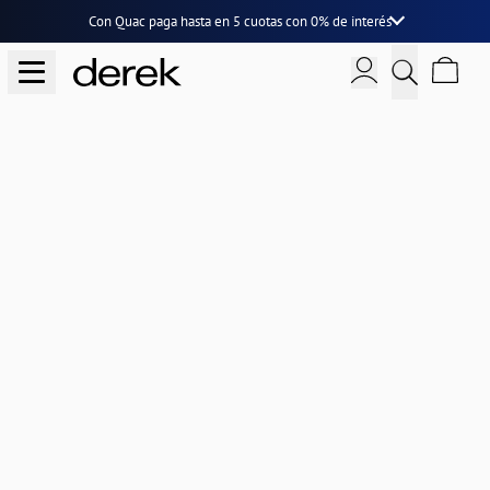
Con Quac paga hasta en
5 cuotas
con
0% de interés