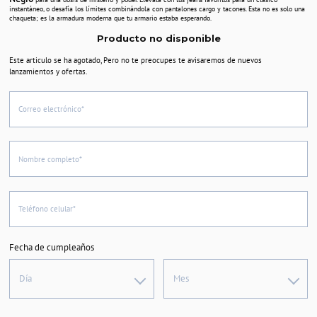
instantáneo, o desafía los límites combinándola con pantalones cargo y tacones. Esta no es solo una
chaqueta; es la armadura moderna que tu armario estaba esperando.
Producto no disponible
Este articulo se ha agotado, Pero no te preocupes te avisaremos de nuevos
lanzamientos y ofertas.
Correo electrónico*
Nombre completo*
Teléfono celular*
Fecha de cumpleaños
Día
Mes