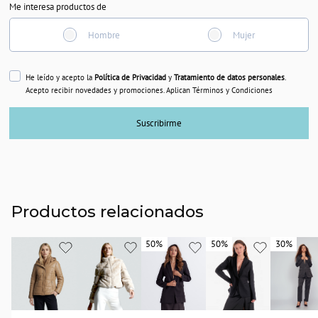
Me interesa productos de
Hombre
Mujer
He leído y acepto la
Política de Privacidad
y
Tratamiento de datos personales
.
Acepto recibir novedades y promociones. Aplican Términos y Condiciones
Suscribirme
Productos relacionados
50%
50%
50%
50%
30%
30%