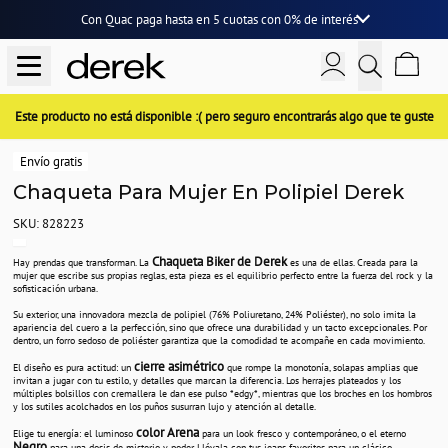
Con Quac paga hasta en
5 cuotas
con
0% de interés
Este producto no está disponible :( pero seguro encontrarás algo que te guste
Envío gratis
Chaqueta Para Mujer En Polipiel Derek
SKU: 828223
Chaqueta Biker de Derek
Hay prendas que transforman. La
es una de ellas. Creada para la
mujer que escribe sus propias reglas, esta pieza es el equilibrio perfecto entre la fuerza del rock y la
sofisticación urbana.
Su exterior, una innovadora mezcla de polipiel (76% Poliuretano, 24% Poliéster), no solo imita la
apariencia del cuero a la perfección, sino que ofrece una durabilidad y un tacto excepcionales. Por
dentro, un forro sedoso de poliéster garantiza que la comodidad te acompañe en cada movimiento.
cierre asimétrico
El diseño es pura actitud: un
que rompe la monotonía, solapas amplias que
invitan a jugar con tu estilo, y detalles que marcan la diferencia. Los herrajes plateados y los
múltiples bolsillos con cremallera le dan ese pulso *edgy*, mientras que los broches en los hombros
y los sutiles acolchados en los puños susurran lujo y atención al detalle.
color Arena
Elige tu energía: el luminoso
para un look fresco y contemporáneo, o el eterno
Negro
para una dosis de misterio y poder. Llévala con tus jeans favoritos para un clásico