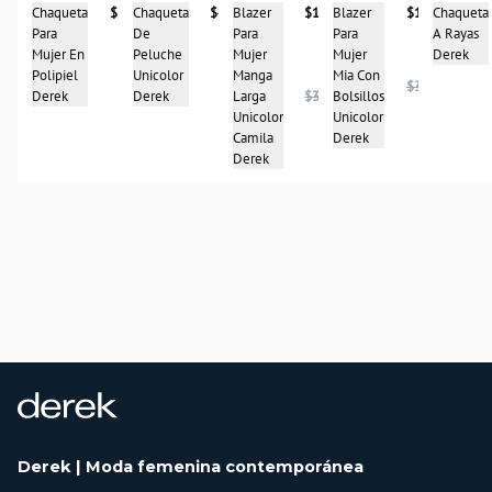
Chaqueta
$387.950
Chaqueta
$476.900
Chaqueta
Blazer
$193.950
Blazer
$168.950
Para
De
A Rayas
Para
Para
Mujer En
Peluche
Derek
Mujer
Mujer
Polipiel
Unicolor
Manga
Mia Con
$337.950
Derek
Derek
Larga
$386.950
Bolsillos
Unicolor
Unicolor
Camila
Derek
Derek
Derek | Moda femenina contemporánea