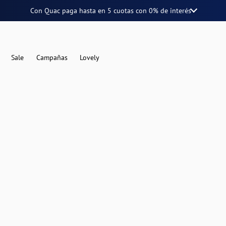
Con Quac paga hasta en
5 cuotas
con
0% de interés
Sale
Campañas
Lovely