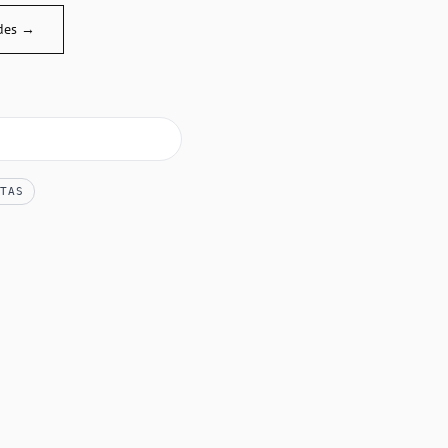
des →
TAS