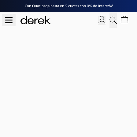
Con Quac paga hasta en
5 cuotas
con
0% de interés