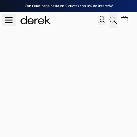
Con Quac paga hasta en
5 cuotas
con
0% de interés