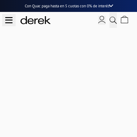
Con Quac paga hasta en
5 cuotas
con
0% de interés