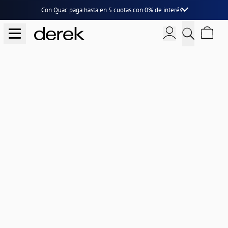
Con Quac paga hasta en
5 cuotas
con
0% de interés