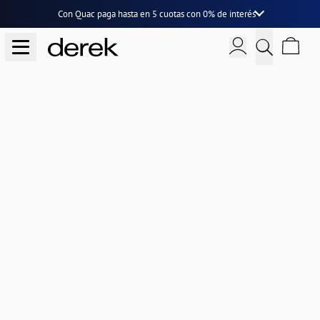
Con Quac paga hasta en
5 cuotas
con
0% de interés