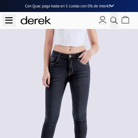
Con Quac paga hasta en
5 cuotas
con
0% de interés