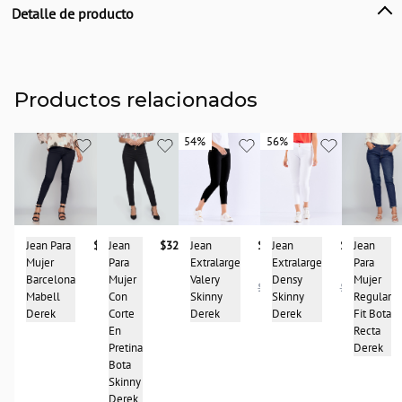
Detalle de producto
Descripción
Jean para mujer en indigo stretch, cinco bolsillos, bota skinny con ruedo
desflecado y con proceso derek
Productos relacionados
País de origen:
COLOMBIA
54%
54%
56%
56%
Importador:
BAGUER
Cuidado y Lavado
lavar en maquina, no usar blanqueadores, planchar a temperatura tibia, lavar y
secar con colores similares
Jean
$327.900
Jean Para
$327.900
Jean
Jean
$99.950
Jean
$99.950
Composición:
Para
Mujer
Para
Extralarge
Extralarge
98%algodón-2%spandex
Mujer
Barcelona
Mujer
Valery
Densy
$214.950
$227.950
Con
Mabell
Regular
Skinny
Skinny
Corte
Derek
Fit Bota
Derek
Derek
En
Recta
Pretina
Derek
Bota
Skinny
Derek