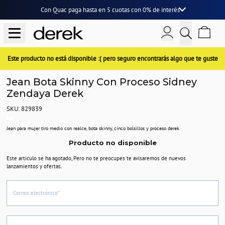
Con Quac paga hasta en
5 cuotas
con
0% de interés
Este producto no está disponible :( pero seguro encontrarás algo que te guste
Jean Bota Skinny Con Proceso Sidney
Zendaya Derek
SKU: 829839
Jean para mujer tiro medio con realce, bota skinny, cinco bolsillos y proceso derek
Producto no disponible
Este articulo se ha agotado, Pero no te preocupes te avisaremos de nuevos
lanzamientos y ofertas.
Correo electrónico*