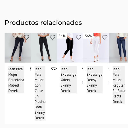
Productos relacionados
54%
54%
56%
56%
Jean
$327.900
Jean Para
$327.900
Jean
Jean
$99.950
Jean
$99.950
Para
Mujer
Para
Extralarge
Extralarge
Mujer
Barcelona
Mujer
Valery
Densy
$214.950
$227.950
Con
Mabell
Regular
Skinny
Skinny
Corte
Derek
Fit Bota
Derek
Derek
En
Recta
Pretina
Derek
Bota
Skinny
Derek