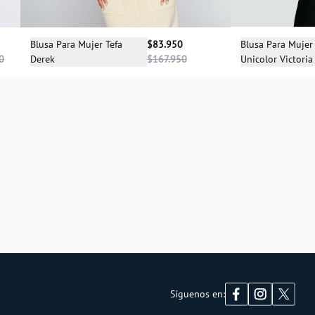
Sele
Selecciona una talla
Blusa Para Mujer
Blusa Para Mujer Tefa
$83.950
Unicolor Victoria
Derek
$167.950
0
X
S
Síguenos en: