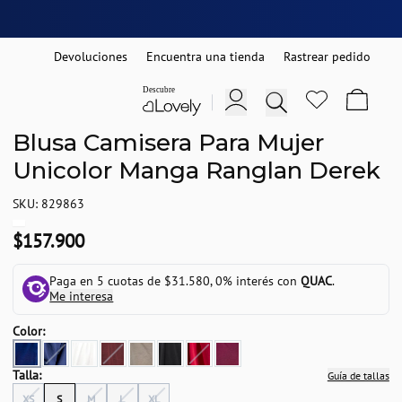
Devoluciones
Encuentra una tienda
Rastrear pedido
Blusa Camisera Para Mujer
Unicolor Manga Ranglan Derek
SKU: 829863
$157.900
Paga en 5 cuotas de $31.580, 0% interés con
QUAC
.
Me interesa
Color:
Talla:
Guía de tallas
XS
S
M
L
XL