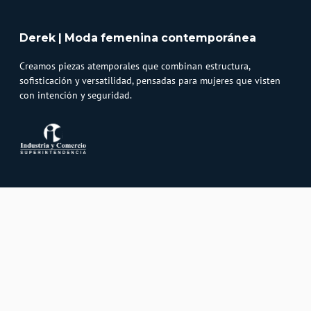
Derek | Moda femenina contemporánea
Creamos piezas atemporales que combinan estructura,
sofisticación y versatilidad, pensadas para mujeres que visten
con intención y seguridad.
Atención al cliente
Whatsapp
Información
3232747474
Solicita tu cupo QUAC
Servicio al cliente
Políticas