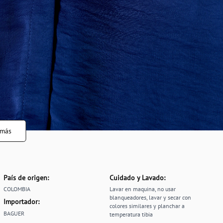
 más
País de origen:
Cuidado y Lavado:
COLOMBIA
Lavar en maquina, no usar
blanqueadores, lavar y secar con
Importador:
colores similares y planchar a
BAGUER
temperatura tibia