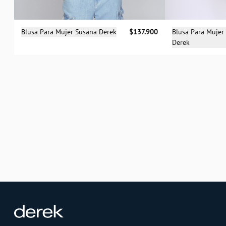
Selecciona una talla
Sele
Blusa Para Mujer Susana Derek
$137.900
Blusa Para Mujer
Derek
S
M
L