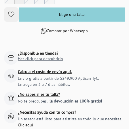
Elige una talla
Comprar por WhatsApp
¿Disponible en tienda?
Haz click para descubrirlo
Calcula el costo de envío aquí.
Envío gratis a partir de $249.900
Aplican TyC
.
Entrega en 3 a 7 días hábiles.
¿No sabes si es tu talla?
No te preocupes,
¡la devolución es 100% gratis!
¿Necesitas ayuda con tu compra?
Un asesor está listo para asistirte en todo lo que necesites.
Clic aquí