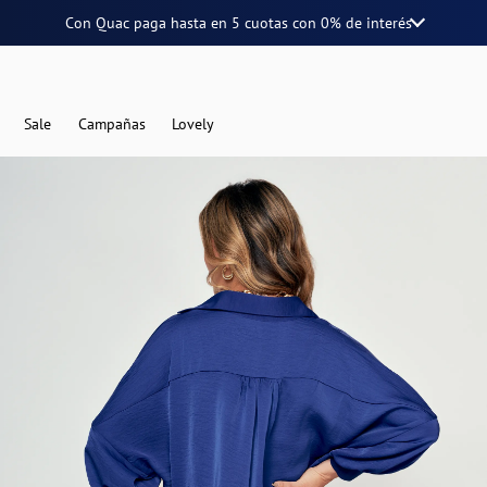
Con Quac paga hasta en
5 cuotas
con
0% de interés
Sale
Campañas
Lovely