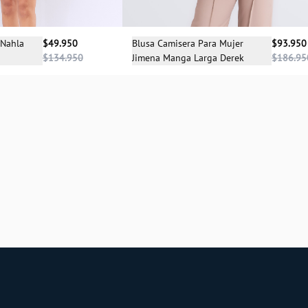
cciona una talla
Selecciona una talla
 Nahla
$49.950
Blusa Camisera Para Mujer
$93.950
$134.950
Jimena Manga Larga Derek
$186.95
XS
S
XS
S
M
L
XL