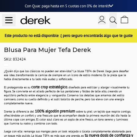
Con Quac paga hasta en
5 cuotas
con
0% de interés
Este producto no está disponible :( pero seguro encontrarás algo que te guste
Blusa Para Mujer Tefa Derek
SKU: 832424
¿Quién dijo que los clásicos no pueden ser atrevidos? La blusa TEFA de Derek llega para desafiar
esa idea, transformando la camisa de siempre en un ícono de estilo moderno. Es la pieza que le
habla directamente a tu lado más audaz y sofisticado.
corte crop estratégico
El protagonista es su
, diseñado para estilizar y alargar visualmente tu
figura. Se convierte en el aliado perfecto de tus pantalones y faldas de talle alto, creando un
equilibrio perfecto entre elegancia y vanguardia. Conserva los detalles que amamos del estilo
camisero, como su cuello definido y el sutil bolsillo de parche, pero los eleva con una energía
completamente nueva.
100% algodón premium
Siente la diferencia del
sobre tu piel: un tejido que respira contigo,
ofreciéndote un confort y una frescura que te acompañan desde la primera reunión del día hasta la
última copa con amigas. El color azul claro es un soplo de aire fresco, un tono sereno y luminoso
que ilumina tu rostro y combina con todo.
Juega con ella: remanga sus mangas para un look relajado o lúcela completamente abotonada para
tu nueva dosis de confianza y
un toque más pulido. La blusa TEFA es más que una prenda, es