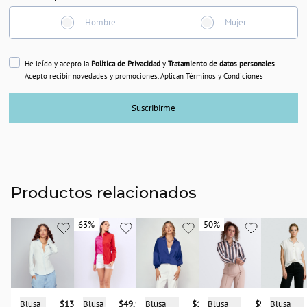
Hombre
Mujer
He leído y acepto la
Política de Privacidad
y
Tratamiento de datos personales
.
Acepto recibir novedades y promociones. Aplican Términos y Condiciones
Suscribirme
Productos relacionados
63%
63%
50%
50%
Blusa
$157.900
Blusa
Blusa
$137.900
Blusa
$49.950
Blusa
$93.950