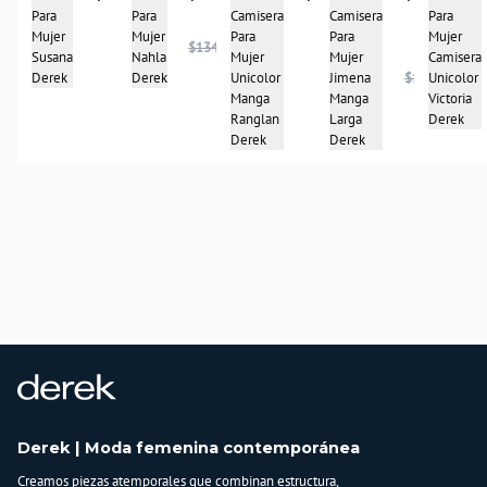
Camisera
Para
Para
Para
Camisera
Para
Mujer
Mujer
Mujer
Para
$134.950
Mujer
Camisera
Susana
Nahla
Mujer
Unicolor
Unicolor
Derek
Derek
Jimena
$186.950
Manga
Victoria
Manga
Ranglan
Derek
Larga
Derek
Derek
Derek | Moda femenina contemporánea
Creamos piezas atemporales que combinan estructura,