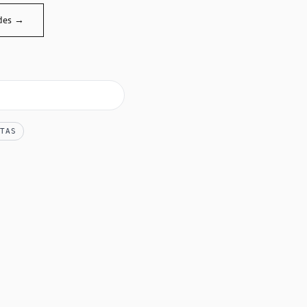
des →
TAS