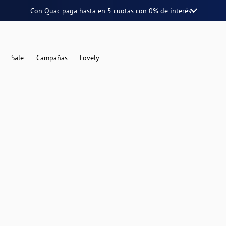
Con Quac paga hasta en
5 cuotas
con
0% de interés
Sale
Campañas
Lovely