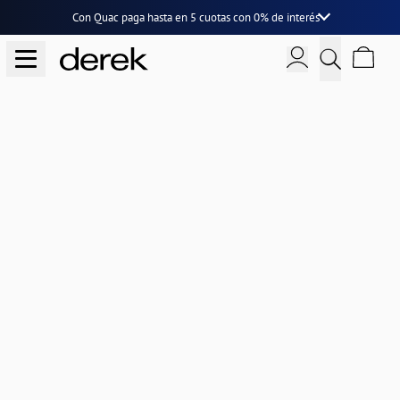
Con Quac paga hasta en
5 cuotas
con
0% de interés