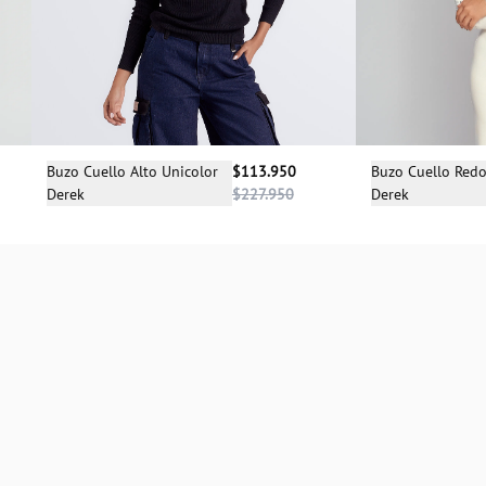
Selecciona una talla
Sele
Buzo Cuello Alto Unicolor
$113.950
Buzo Cuello Red
Derek
$227.950
Derek
L
M