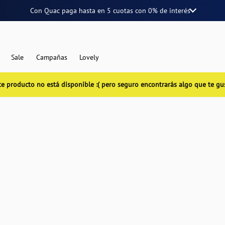
Con Quac paga hasta en
5 cuotas
con
0% de interés
Sale
Campañas
Lovely
te producto no está disponible :( pero seguro encontrarás algo que te gu