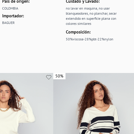
País de origen:
Cuidado y Lavado:
COLOMBIA
no lavar en maquina, no usar
blanqueadores, no planchar, secar
Importador:
extendido en superficie plana con
BAGUER
colores similares
Composición:
50%viscosa-28%pbt-22%nylon
50%
50%