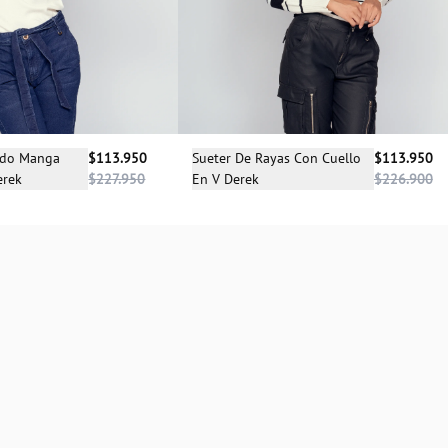
cciona una talla
Selecciona una talla
ido Manga
$113.950
Sueter De Rayas Con Cuello
$113.950
erek
$227.950
En V Derek
$226.900
M
L
XL
S