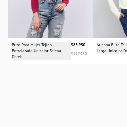
Sele
Selecciona una talla
Arianna Buzo Tej
Buzo Para Mujer Tejido
$88.950
Larga Unicolor D
Entrelazado Unicolor Selena
XS
XS
L
$177.950
Derek