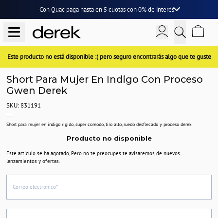
Con Quac paga hasta en
5 cuotas
con
0% de interés
Este producto no está disponible :( pero seguro encontrarás algo que te guste
Short Para Mujer En Indigo Con Proceso
Gwen Derek
SKU: 831191
Short para mujer en indigo rigido, super comodo, tiro alto, ruedo desflecado y proceso derek
Producto no disponible
Este articulo se ha agotado, Pero no te preocupes te avisaremos de nuevos
lanzamientos y ofertas.
Correo electrónico*