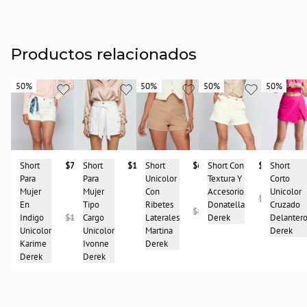
Productos relacionados
50%
50%
50%
50%
50%
50%
50%
50%
Short
$68.950
Short
$73.950
Short Con
$98.950
Short
Short
$167.900
Unicolor
Para
Textura Y
Corto
Para
Con
Mujer
Accesorio
Unicolor
Mujer
$196.950
Ribetes
En
Donatella
Cruzado
Tipo
$137.900
Laterales
Indigo
$147.900
Derek
Delanter
Cargo
Martina
Unicolor
Derek
Unicolor
Derek
Karime
Ivonne
Derek
Derek