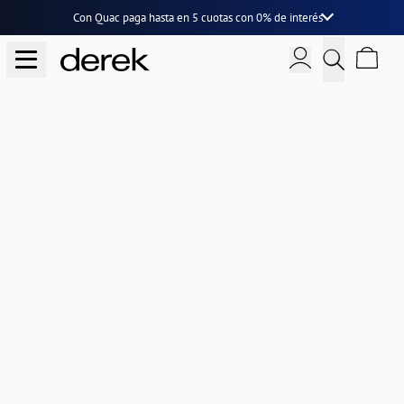
Con Quac paga hasta en
5 cuotas
con
0% de interés