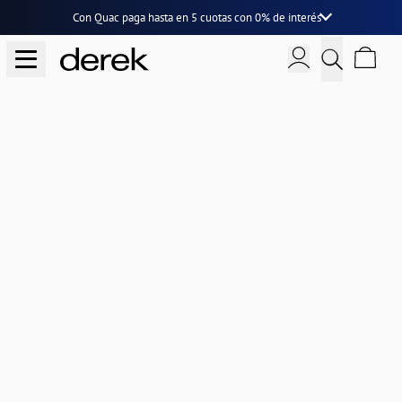
Con Quac paga hasta en
5 cuotas
con
0% de interés