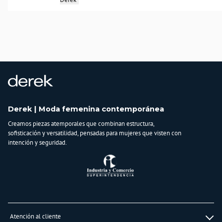
nuevo imprescindible?
País de origen:
COLOMBIA
Importador:
BAGUER
Cuidado y Lavado
lavar en maquina, no usar blanqueadores, planchar a temperatura tibia, lavar y
secar con colores similares
Composición:
Derek | Moda femenina contemporánea
79%algodón-15.5%poliester-4%rayón-1.5%spandex
Creamos piezas atemporales que combinan estructura,
sofisticación y versatilidad, pensadas para mujeres que visten con
intención y seguridad.
Atención al cliente