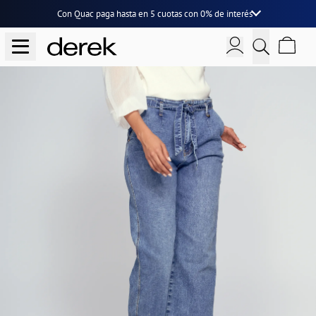
Con Quac paga hasta en
5 cuotas
con
0% de interés