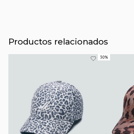
Productos relacionados
30%
30%