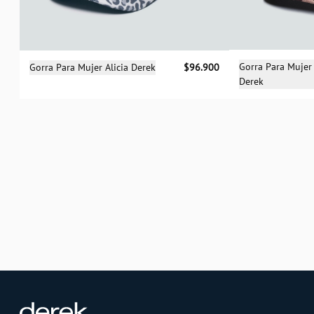
Sele
Selecciona una talla
Gorra Para Mujer 
Gorra Para Mujer Alicia Derek
$96.900
Derek
UN