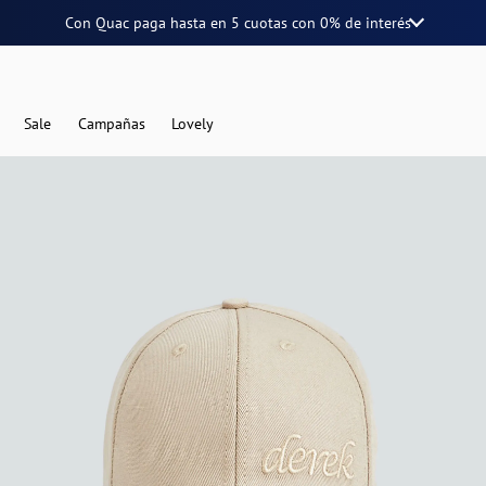
Con Quac paga hasta en
5 cuotas
con
0% de interés
Sale
Campañas
Lovely