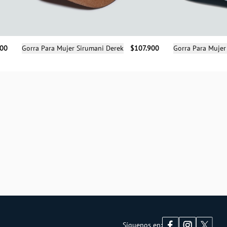
Selecciona una talla
Sele
900
Gorra Para Mujer Sirumani Derek
$107.900
Gorra Para Mujer
UN
Síguenos en: