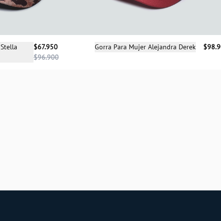
cciona una talla
Selecciona una talla
Stella
$67.950
Gorra Para Mujer Alejandra Derek
$98.
$96.900
UN
UN