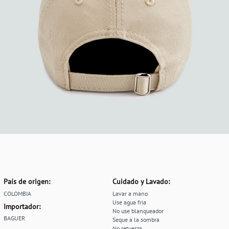
País de origen:
Cuidado y Lavado:
COLOMBIA
Lavar a mano
Use agua fria
Importador:
No use blanqueador
BAGUER
Seque a la sombra
No retuerza